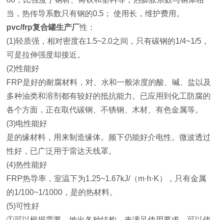
当，热传导系数只有钢的0.5； 使用长，维护费用。
pvc/frp复合罐生产厂
性：
(1)轻质强，相对密度在1.5~2.0之间，只有碳钢的1/4~1/5，
可是拉伸强度却接近。
(2)性能好
FRP是好的耐腐材料，对、水和一般浓度的酸、碱、盐以及
多种油类和溶剂都有较好的抵抗能力。已应用到化工防腐的
各个方面，正在取代碳钢、不锈钢、木材、有色金属等。
(3)电性能好
是的缘材料，用来制造缘体。频下仍能好介电性。微波透过
性好，已广泛用于雷达天线罩。
(4)热性能好
FRP热导率，室温下为1.25~1.67kJ/（m·h·K），只有金属
的1/100~1/1000，是的热材料。
(5)可性好
①可以根据需要，地出各种结构，来满足使用要求，可以使