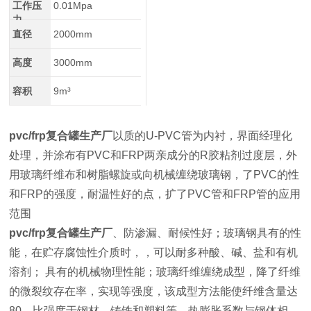
工作压
0.01Mpa
力
直径
2000mm
高度
3000mm
容积
9m³
pvc/frp复合罐生产厂
以质的U-PVC管为内衬，界面经理化
处理，并涂布有PVC和FRP两亲成分的R胶粘剂过度层，外
用玻璃纤维布和树脂螺旋或向机械缠绕玻璃钢，了PVC的性
和FRP的强度，耐温性好的点，扩了PVC管和FRP管的应用
范围
pvc/frp复合罐生产厂
、防渗漏、耐候性好；玻璃钢具有的性
能，在贮存腐蚀性介质时，，可以耐多种酸、碱、盐和有机
溶剂； 具有的机械物理性能；玻璃纤维缠绕成型，降了纤维
的微裂纹存在率，实现等强度，该成型方法能使纤维含量达
80，比强度于钢材、铸铁和塑料等，热膨胀系数与钢体相