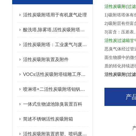
活性炭吸附(过滤
活性炭吸附塔用于有机废气处理
1)吸附塔塔体
2)吸附层有些
酸洗塔,除雾塔,活性炭吸附塔处理烘干废气
3)富含：压差
活性炭过滤箱甘
活性炭吸附塔：工业废气与废水治理的装备与解析
恶臭气体经过管
面生物膜中的微
活性炭吸附装置及附件
质的转化持续进
VOCs活性炭吸附塔镭雕工序废气净化
活性炭吸附(过滤
喷淋塔+二活性炭吸附塔钼钒金属车提取间酸雾处理
产
一体式生物滤池除臭装置百科
简述不锈钢活性炭吸附箱
活性炭吸附装置挤塑、喷码废气治理