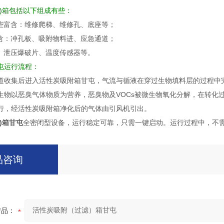
)箱包括以下组成有些：
有些富含：维修爬梯、维修孔、底座等；
富含：冲孔板、吸附物料进、应急通道；
表、泄压爆破片、温度传感器等。
屯运行流程：
道收集后进入活性炭吸附箱甘屯，气流与循液在穿过生物填料层的过程中
生物以恶臭气体物质为营养，恶臭物及VOCs被微生物氧化分解，在转化
行，经活性炭吸附箱净化后的气体由引风机引出。
)箱甘屯
全密闭型设备，运行稳定可靠，只需一键启动。运行过程中，不
品咨询
产品：