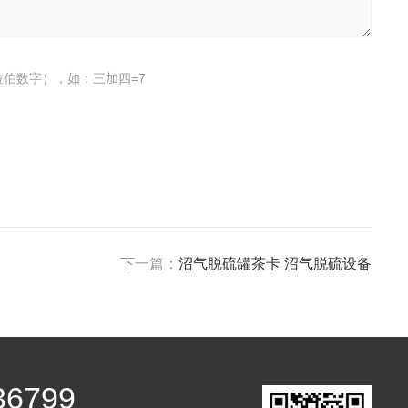
伯数字），如：三加四=7
下一篇：
沼气脱硫罐茶卡 沼气脱硫设备
36799