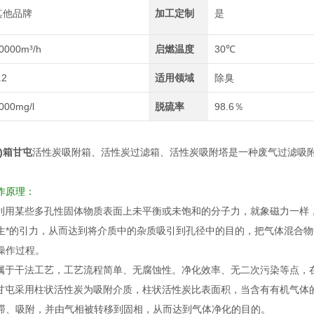
其他品牌
加工定制
是
0000m³/h
启燃温度
30℃
.2
适用领域
除臭
000mg/l
脱硫率
98.6％
)箱甘屯
活性炭吸附箱、活性炭过滤箱、活性炭吸附塔是一种废气过滤吸
作原理：
箱利用某些多孔性固体物质表面上未平衡或未饱和的分子力，就象磁力一样
生*的引力，从而达到将介质中的杂质吸引到孔径中的目的，把气体混合
操作过程。
箱属于干法工艺，工艺流程简单、无腐蚀性。净化效率、无二次污染等点，
箱甘屯采用柱状活性炭为吸附介质，柱状活性炭比表面积，当含有有机气体
滞、吸附，并由气相被转移到固相，从而达到气体净化的目的。