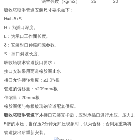
法兰强度（kg/m
2
）
25
20
吸收塔喷淋管道安装尺寸要求如下：
H=L-δ+S
H：为插口深度。
L：为承口工作面长度。
δ：安装对口伸缩间隙参数。
S：插口斜坡长度。
吸收塔喷淋管道接口要求：
接口安装采用两道橡胶圈止水
接口允许接转角度：≤1.0°/根
管道的偏移量：≤209mm/根
伸缩量：20mm/根
橡胶圈须与每根玻璃钢管道配套供应。
吸收塔喷淋管道平木
接口安装完毕后，应对承插口进行水压。压力1.
5倍的水压，当保压2分钟无卸压现象时，认为合格；否则须重新将
管道拔出后重新安装。