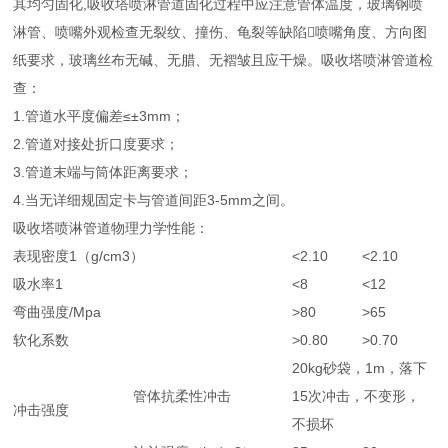
其均匀固化,吸收塔喷淋管道固化过程中应注意管体温度，玻璃钢喷
淋管、喷嘴外观检查无裂纹、撞伤、龟裂等缺陷喷嘴角度、方向图
纸要求，玻璃丝布无碱、无腊、无褶皱且应干燥。吸收塔喷淋管道检
查：
1.管道水平度偏差≤±3mm；
2.管道对接处折口度要求；
3.管道末端与筒体距离要求；
4.当无详细规固定卡与管道间距3-5mm之间。
吸收塔喷淋管道物理力学性能：
表现密度1（g/cm
3
）
<2.10
<2.10
吸水率1
<8
<12
弯曲强度/Mpa
>80
>65
软化系数
>0.80
>0.70
20kg砂袋，1m，落下
管体抗柔性冲击
15次冲击，不变形，
冲击强度
不损坏