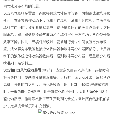
内气液分布不均的问题。
SO2尾气吸收装置属于连续接触式气液传质设备，两相组成沿塔连续
变化，在正常操作状态下，气相为连续相，液相为分散相。当液体沿
填料层向下时，逐渐向塔壁集中，使得塔壁附近的液量逐渐变，这种
现象称为壁。壁效应造成气液两相在填料层中分布不均，从而使传质
效率下降。因此，当填料层较时，需要进行分，中间设置再分布装
置。液体再分布装置包括液体收集器和液体再分布器两部分，上层填
料下的液体经液体收集器收集后，送到液体再分布器，经重新分布后
喷淋到下层填料上。
SO2和HCl尾气吸收装置
运行前，应标定风量在允许范围，调整喷液
管分路阀门，使两喷液量接近相等。运行时，应启动液泵，后启动通
风机，停机时与之相反。净化吸收液，用于HCl、H₂SO₄等酸雾治理
时，一般为5NaOH溶液；用于氮氧化物治理时，采用5NaOH加2-4
硫化钠溶液。循环液根据工艺生产周期的长短，循环液自然损耗的多
少，定期测量碱度和补充新液。