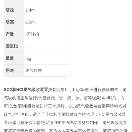
塔径
2.4m
塔高
6.9m
产量
-万吨/年
回流比
-
重量
-kg
用途
废气处理
SO2和HCl尾气吸收装置
按装完毕后，用水吸收液进行循环调试，尾
气吸收塔正常运行(无管路跑、冒、滴、漏、塞等现象)4小时后，方
可投放(配制)吸收液进行正常运行。SO2尾气吸收装置采用填料塔对
废气进行净化，适合于连续和间歇排放废气的治理，HCl尾气吸收装
置塔体可根据实际情况采用FRP/PP/PVC等材料制作。尾气吸收装置
液箱置于吸收塔的底部，寒冷地区需要再室内安装时，液箱顶部的进