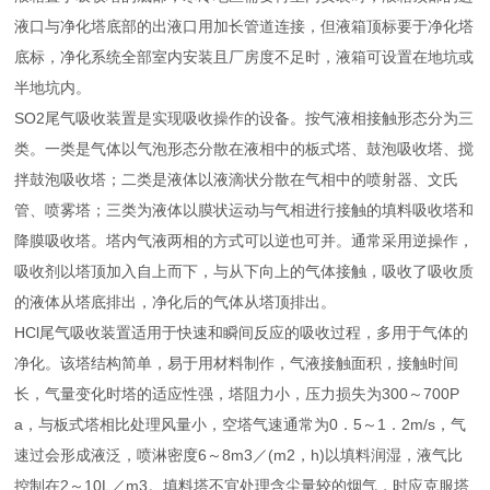
液口与净化塔底部的出液口用加长管道连接，但液箱顶标要于净化塔
底标，净化系统全部室内安装且厂房度不足时，液箱可设置在地坑或
半地坑内。
SO2尾气吸收装置是实现吸收操作的设备。按气液相接触形态分为三
类。一类是气体以气泡形态分散在液相中的板式塔、鼓泡吸收塔、搅
拌鼓泡吸收塔；二类是液体以液滴状分散在气相中的喷射器、文氏
管、喷雾塔；三类为液体以膜状运动与气相进行接触的填料吸收塔和
降膜吸收塔。塔内气液两相的方式可以逆也可并。通常采用逆操作，
吸收剂以塔顶加入自上而下，与从下向上的气体接触，吸收了吸收质
的液体从塔底排出，净化后的气体从塔顶排出。
HCl尾气吸收装置适用于快速和瞬间反应的吸收过程，多用于气体的
净化。该塔结构简单，易于用材料制作，气液接触面积，接触时间
长，气量变化时塔的适应性强，塔阻力小，压力损失为300～700P
a，与板式塔相比处理风量小，空塔气速通常为0．5～1．2m/s，气
速过会形成液泛，喷淋密度6～8m3／(m2，h)以填料润湿，液气比
控制在2～10L／m3。填料塔不宜处理含尘量较的烟气，时应克服塔