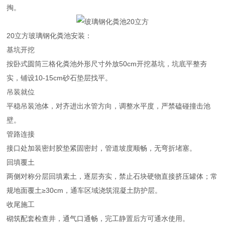
掏。
20立方玻璃钢化粪池安装：
基坑开挖
按卧式圆筒三格化粪池外形尺寸外放50cm开挖基坑，坑底平整夯
实，铺设10-15cm砂石垫层找平。
吊装就位
平稳吊装池体，对齐进出水管方向，调整水平度，严禁磕碰撞击池
壁。
管路连接
接口处加装密封胶垫紧固密封，管道坡度顺畅，无弯折堵塞。
回填覆土
两侧对称分层回填素土，逐层夯实，禁止石块硬物直接挤压罐体；常
规地面覆土≥30cm，通车区域浇筑混凝土防护层。
收尾施工
砌筑配套检查井，通气口通畅，完工静置后方可通水使用。