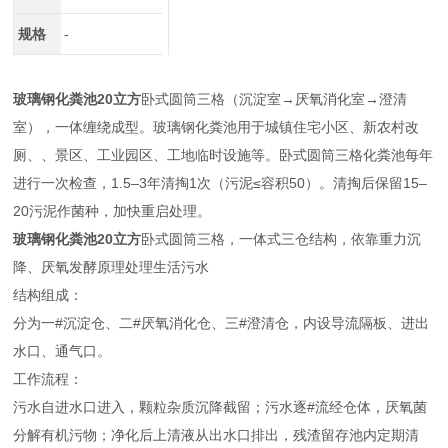
规格
-
玻璃钢化粪池20立方
卧式圆筒三格（沉淀室→厌氧消化室→澄清
室），一体缠绕成型。玻璃钢化粪池用于城镇住宅小区、新农村改
厕、、景区、工业园区、工地临时设施等。卧式圆筒三格化粪池每年
进行一次检查，1.5–3年清掏1次（污泥≤容积50）。清掏后保留15–
20污泥作菌种，加快重启处理。
玻璃钢化粪池20立方
卧式圆筒三格，一体式三仓结构，依靠重力沉
降、厌氧发酵原理处理生活污水
结构组成：
分为一#沉淀仓、二#厌氧消化仓、三#澄清仓，内设导流隔板、进出
水口、通气口。
工作流程：
污水自进水口进入，颗粒杂质沉降截留；污水逐#流经仓体，厌氧菌
分解有机污物；净化后上清液从出水口排出，残渣留存池内定期清