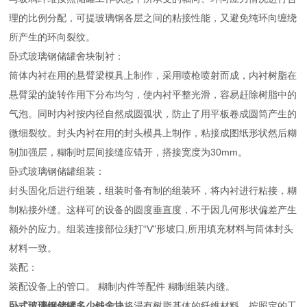
理的比例分配，可提玻璃钢各层之间的粘接性能，又避免纯环向缠绕
所产生的环向裂纹。
卧式玻璃钢储罐舍块制衬：
筒体内衬在用的悬臂梁模具上制作，采用喷枪喷射而成，内衬树脂在
悬臂梁的旋转作用下分布均匀，使内衬平整光滑，容易赶除树脂中的
气泡。同时内衬按内径自然成圆弧状，防止了用平板卷成圆筒产生的
微细裂纹。封头内衬在用的封头模具上制作，粘接成图纸形状然后糊
制加强层，糊制时层间接缝应错开，搭接宽度为30mm。
卧式玻璃钢储罐组装：
封头固化后进行组装，组装时备有制的组装环，将内衬进行粘接，糊
制粘接外缝。这样可的设备的圆度垂直度，不于因几何形状偏差产生
额外的应力。组装连接部位须打“V"形坡口,所用填充材料与筒体封头
材料一致。
装配：
装配设备上的管口。 糊制内件等配件 糊制组装内缝。
卧式玻璃钢储罐多少钱舍块
将浸有树脂基体的纤维材料，按照定的工