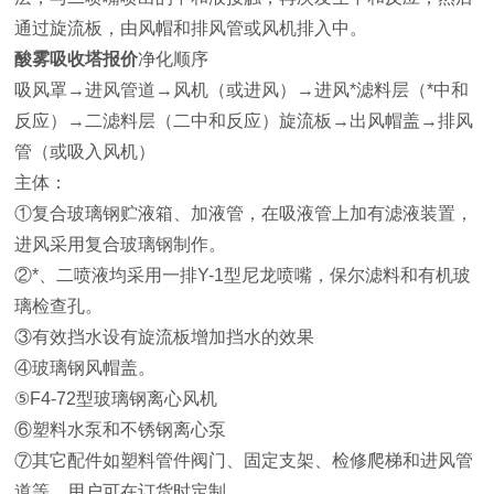
通过旋流板，由风帽和排风管或风机排入中。
酸雾吸收塔报价
净化顺序
吸风罩→进风管道→风机（或进风）→进风*滤料层（*中和
反应）→二滤料层（二中和反应）旋流板→出风帽盖→排风
管（或吸入风机）
主体：
①复合玻璃钢贮液箱、加液管，在吸液管上加有滤液装置，
进风采用复合玻璃钢制作。
②*、二喷液均采用一排Y-1型尼龙喷嘴，保尔滤料和有机玻
璃检查孔。
③有效挡水设有旋流板增加挡水的效果
④玻璃钢风帽盖。
⑤F4-72型玻璃钢离心风机
⑥塑料水泵和不锈钢离心泵
⑦其它配件如塑料管件阀门、固定支架、检修爬梯和进风管
道等，用户可在订货时定制。