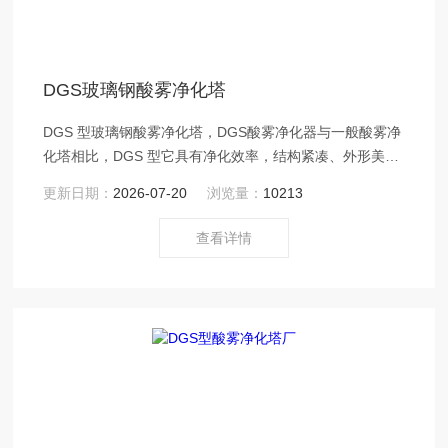
DGS玻璃钢酸雾净化塔
DGS 型玻璃钢酸雾净化塔，DGS酸雾净化器与一般酸雾净
化塔相比，DGS 型它具有净化效率，结构紧凑、外形美
观、占地面积小、搞老化、强度、重量轻，运输安装方
更新日期：
2026-07-20
浏览量：
10213
便、易于维护管理等点，DGS 型是目前化工、机械、电
子、冶金、仪表等电镀、酸洗废气处理的型净化设备。
查看详情