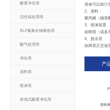
酸雾净化塔
塔体可以按订
2、填料：
活性碳处理塔
聚丙烯（随塔
3、喷淋装置
BLF氮氧化物吸收塔
由喷咀（或多
4、脱水层
酸气处理塔
由两层正交放
净化塔
产
填料塔
喷淋塔
鼓泡式酸雾净化塔
您的