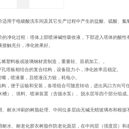
保
价适用于电镀酸洗车间及其它生产过程中产生的盐酸、硫酸、氮
价的净化过程：塔体上部喷淋碱性吸收液，下部进入塔体的酸性
液接触充分，净化效果好。
氯乙烯塑料板或玻璃钢材质制造，重量轻、容易加工、。
与穿孔塔板相结合的复合结构，设备阻力小，净化效率且稳定。
型喷嘴，喷液量，且喷液压力较，耗电小。
合结构，便于运输和安装，各塔组合可随意转动，进出风口方向可
水槽）、填料、喷淋装置（含循水泵）、脱水层等四个部分组成
用、耐水冲刷的树脂处理、中间位多层由无碱无蜡玻璃布和根据
。
用耐水、耐老化胶衣树脂作防老化面层，在中间层（强度层）和