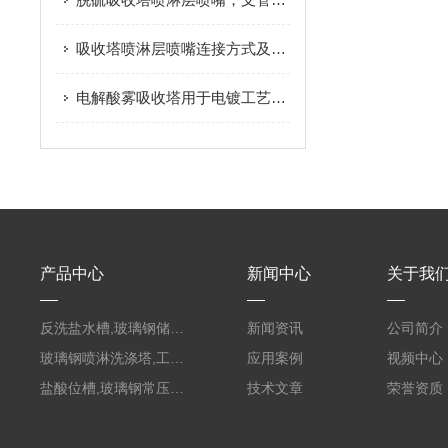
吸收塔喷淋层喷嘴连接方式及要点
电解酸雾吸收塔用于电镀工艺中酸雾废气治理
产品中心
新闻中心
关于我
反洗盐水槽,玻璃钢储罐PVC外缠FRP
新闻资讯
公司简介
玻璃钢喷淋洗涤塔,工业酸碱废气处理装置
应用案例
视频中心
盐酸位槽,玻璃钢常压容器
技术文章
荣誉资质