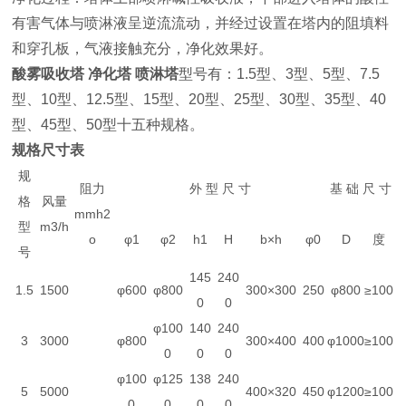
有害气体与喷淋液呈逆流流动，并经过设置在塔内的阻填料
和穿孔板，气液接触充分，净化效果好。
酸雾吸收塔 净化塔 喷淋塔
型号有：1.5型、3型、5型、7.5
型、10型、12.5型、15型、20型、25型、30型、35型、40
型、45型、50型十五种规格。
规格尺寸表
规
阻力
外 型 尺 寸
基 础 尺 寸
格
风量
mmh2
型
m3/h
o
φ1
φ2
h1
H
b×h
φ0
D
度
号
145
240
1.5
1500
φ600
φ800
300×300
250
φ800
≥100
0
0
φ100
140
240
3
3000
φ800
300×400
400
φ1000
≥100
0
0
0
φ100
φ125
138
240
5
5000
400×320
450
φ1200
≥100
0
0
0
0