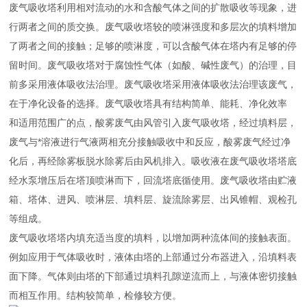
废气吸收塔利用相对流动的水和含酸气体之间的扩散吸收等现象，进
行两者之间的质交换。废气吸收塔较的喷淋强度和多层次的填料增加
了两者之间的接触；足够的喷淋度，可以含酸气体在塔内有足够的停
留时间。废气吸收塔对于腐蚀性气体（如酸、碱性废气）的治理，目
前多采用液体吸收法治理。废气吸收塔采用液体吸收法治理该废气，
在于净化设备的选择。废气吸收塔具有结构简单、能耗、净化效率
和适用范围广的点，酸雾废气由风管引入废气吸收塔，经过填料层，
废气与*溶液进行气液两相充分接触吸收中和反应，酸雾废气经过净
化后，再经除雾板脱水除雾后由风机排入。吸收液在废气吸收塔塔底
经水泵增压后在塔顶喷淋而下，回流塔底循使用。废气吸收塔由贮液
箱、塔体、进风、喷淋层、填料层、旋流除雾层、出风锥帽、观检孔
等组成。
废气吸收塔塔内填充适当度的填料，以增加两种流体间的接触表面。
例如应用于气体吸收时，液体由塔的上部通过分布器进入，沿填料表
面下降。气体则由塔的下部通过填料孔隙逆流而上，与液体密切接触
而相互作用。结构较简单，检修较方便。