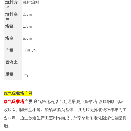
填料方
乱推填料
式
填料高
0.5m
度
塔径
1.8m
塔高
5.6m
产量
-万吨/年
回流比
-
重量
-kg
废气吸收塔广灵
废气吸收塔
广灵
,废气净化塔,废气处理塔,尾气吸收塔,玻璃钢废气吸
收塔采用阻燃型不饱和聚酯树脂为基体，以无腊无捻玻璃纤维布为主
要材料，通过数道生产工艺制作而成，外部采用耐老化阻燃性聚酯树
脂。