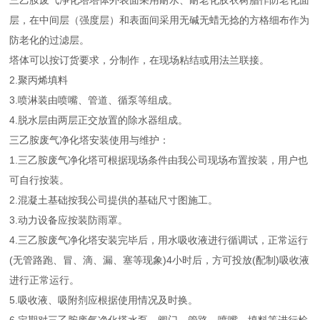
三乙胺废气净化塔塔体外表面采用耐水、耐老化胶衣树脂作防老化面
层，在中间层（强度层）和表面间采用无碱无蜡无捻的方格细布作为
防老化的过滤层。
塔体可以按订货要求，分制作，在现场粘结或用法兰联接。
2.聚丙烯填料
3.喷淋装由喷嘴、管道、循泵等组成。
4.脱水层由两层正交放置的除水器组成。
三乙胺废气净化塔安装使用与维护：
1.三乙胺废气净化塔可根据现场条件由我公司现场布置按装，用户也
可自行按装。
2.混凝土基础按我公司提供的基础尺寸图施工。
3.动力设备应按装防雨罩。
4.三乙胺废气净化塔安装完毕后，用水吸收液进行循调试，正常运行
(无管路跑、冒、滴、漏、塞等现象)4小时后，方可投放(配制)吸收液
进行正常运行。
5.吸收液、吸附剂应根据使用情况及时换。