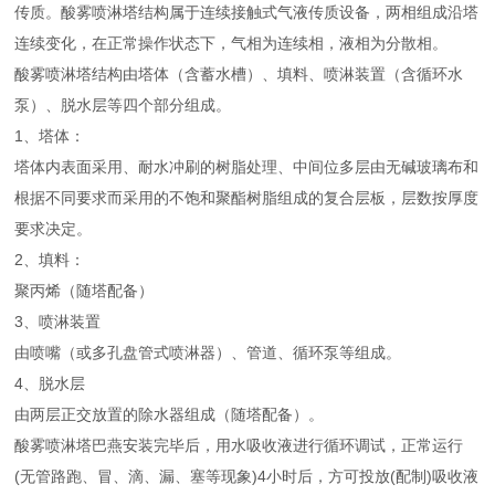
传质。酸雾喷淋塔结构属于连续接触式气液传质设备，两相组成沿塔
连续变化，在正常操作状态下，气相为连续相，液相为分散相。
酸雾喷淋塔结构由塔体（含蓄水槽）、填料、喷淋装置（含循环水
泵）、脱水层等四个部分组成。
1、塔体：
塔体内表面采用、耐水冲刷的树脂处理、中间位多层由无碱玻璃布和
根据不同要求而采用的不饱和聚酯树脂组成的复合层板，层数按厚度
要求决定。
2、填料：
聚丙烯（随塔配备）
3、喷淋装置
由喷嘴（或多孔盘管式喷淋器）、管道、循环泵等组成。
4、脱水层
由两层正交放置的除水器组成（随塔配备）。
酸雾喷淋塔巴燕安装完毕后，用水吸收液进行循环调试，正常运行
(无管路跑、冒、滴、漏、塞等现象)4小时后，方可投放(配制)吸收液