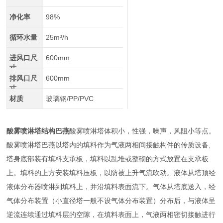
净化率
98%
循环水量
25m³/h
进风口尺
600mm
寸
排风口尺
600mm
寸
材质
玻璃钢/PP/PVC
酸雾喷淋塔结构巴燕
酸雾喷淋塔体积小，性强，噪声，风阻小等点。
酸雾喷淋塔巴燕以塔内的填料作为气液两相间接触构件的传质设备,
塔身底部装有填料支承板，填料以乱堆或整砌的方式放置在支承板
上。填料的上方安装填料压板，以防被上升气流吹动。液体从塔顶经
液体分布器喷淋到填料上，并沿填料表面流下。气体从塔底送入，经
气体分布装置（小直径塔一般不设气体分布装置）分布后，与液体呈
逆流连续通过填料层的空隙，在填料表面上，气液两相密切接触进行