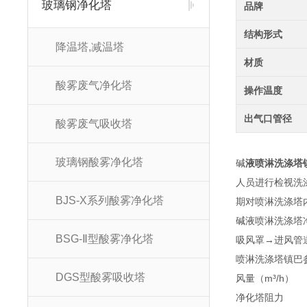
玻璃钢净化塔
品牌
结构形式
降温塔,减温塔
材质
酸雾废气净化塔
操作温度
出气口管径
酸雾废气吸收塔
玻璃钢酸雾净化塔
碱
液喷淋洗涤塔
人员进行检视洗
BJS-X系列酸雾净化塔
期对喷淋洗涤塔
碱液喷淋洗涤塔
BSG-Ⅱ型酸雾净化塔
吸风罩→进风管
喷淋洗涤塔镇巴
DGS型酸雾吸收塔
风量（m³/h）
净化塔阻力