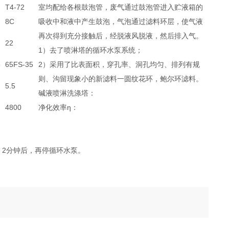
T4-72
室均配给各根鼓泡管，废气通过鼓泡管进入贮液箱的
8C
吸收中和液中产生鼓泡，气泡通过滤料环层，使气液
再次得到充分接触后，经脱液风脱液，然后排入气。
22
1）去了喷淋塔的循环水泵系统；
5
65FS-35
2）采用了比表面积，穿孔率、洞孔均匀、排列有规
则、沟留现象小的新滤料一圆纹花环，鲍尔环滤料。
5.5
碱液喷淋洗涤塔：
4800
净化效率η：
－2分钟后，再停循环水泵。