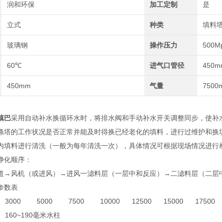
润和环保
加工定制
是
立式
种类
填料
玻璃钢
操作压力
500M
60℃
进气口管径
450m
450mm
气量
7500
镇巴
采用自动补水换循环水时，将排水阀和手动补水开关调整同步，使补
涤塔的工作状况是否正常并能及时得换已经老化的填料，进行过维护和换
内填料进行清洗（一般为每年清洗一次），具体情况可根据现场情况进行
净化顺序：
道→风机（或进风）→进风一滤料层（一层中和反应）→二滤料层（二层
参数表
3000
5000
7500
10000
12500
15000
17500
160~190毫米水柱