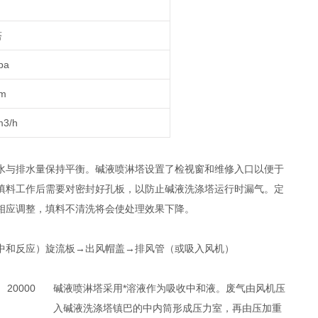
塔
pa
m
m3/h
水与排水量保持平衡。碱液喷淋塔设置了检视窗和维修入口以便于
填料工作后需要对密封好孔板，以防止碱液洗涤塔运行时漏气。定
相应调整，填料不清洗将会使处理效果下降。
中和反应）旋流板→出风帽盖→排风管（或吸入风机）
20000
碱液喷淋塔采用*溶液作为吸收中和液。废气由风机压
入碱液洗涤塔镇巴的中内筒形成压力室，再由压加重