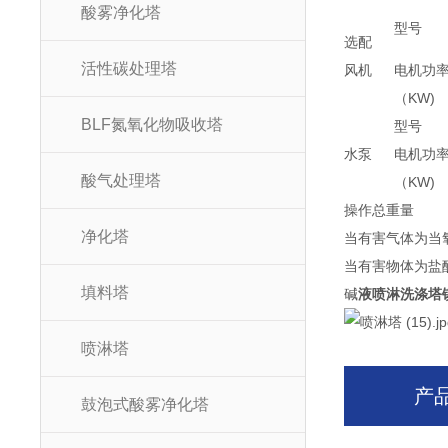
酸雾净化塔
型号
选配
活性碳处理塔
风机
电机功
（KW)
BLF氮氧化物吸收塔
型号
水泵
电机功
酸气处理塔
（KW)
操作总重量
净化塔
当有害气体为当氧
当有害物体为盐酸
填料塔
碱
液喷淋洗涤塔
喷淋塔
产
鼓泡式酸雾净化塔