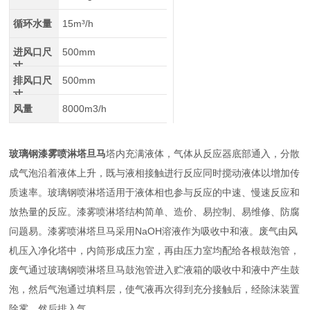
循环水量
15m³/h
进风口尺
500mm
寸
排风口尺
500mm
寸
风量
8000m3/h
玻璃钢漆雾喷淋塔旦马
塔内充满液体，气体从反应器底部通入，分散
成气泡沿着液体上升，既与液相接触进行反应同时搅动液体以增加传
质速率。玻璃钢喷淋塔适用于液体相也参与反应的中速、慢速反应和
放热量的反应。漆雾喷淋塔结构简单、造价、易控制、易维修、防腐
问题易。漆雾喷淋塔旦马采用NaOH溶液作为吸收中和液。废气由风
机压入净化塔中，内筒形成压力室，再由压力室均配给各根鼓泡管，
废气通过玻璃钢喷淋塔旦马鼓泡管进入贮液箱的吸收中和液中产生鼓
泡，然后气泡通过填料层，使气液再次得到充分接触后，经除沫装置
除雾，然后排入气。