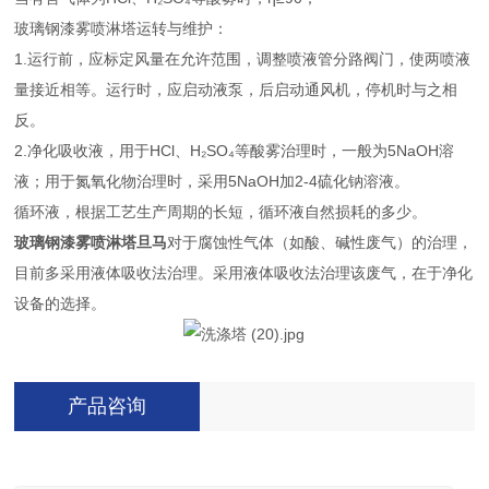
玻璃钢漆雾喷淋塔运转与维护：
1.运行前，应标定风量在允许范围，调整喷液管分路阀门，使两喷液
量接近相等。运行时，应启动液泵，后启动通风机，停机时与之相
反。
2.净化吸收液，用于HCl、H₂SO₄等酸雾治理时，一般为5NaOH溶
液；用于氮氧化物治理时，采用5NaOH加2-4硫化钠溶液。
循环液，根据工艺生产周期的长短，循环液自然损耗的多少。
玻璃钢漆雾喷淋塔旦马
对于腐蚀性气体（如酸、碱性废气）的治理，
目前多采用液体吸收法治理。采用液体吸收法治理该废气，在于净化
设备的选择。
产品咨询