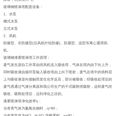
玻璃钢喷淋塔配套设备：
1、水泵
槽式水泵
立式水泵
2、风机
防爆型、非防爆型(仅风机叶轮防爆)、防腐型、温型等离心通用风
机。
玻璃钢漆雾喷淋塔工作原理：
废气发生源自工作罩由排风机送入吸收塔，气体在塔内由下向上升，
同时吸收液由循环泵输入吸收塔由上向下喷射，废气在塔中的填料层
上与吸收液逆向接触而发生化学反应，部分被吸收；经吸收处理后的
废气再通过气液分离器和我公司生产的干式吸附塔吸附，这样废气经
吸收、吸附处理后，达到净化之目的。
漆雾喷淋塔净化效率η：
当有害气体为氮氧化物时，η≈80；
当有害气体为HCl、H₂SO₄等酸雾时，η≥90；