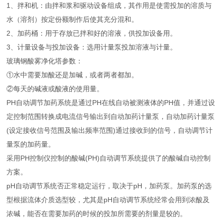
1、拌和机：由拌和浆和驱动设备组成，其作用是使需投加的溶质与
水（溶剂）按定份额制作后使其充分混和。
2、加药桶：用于存放已拌和好的溶液，供投加设备用。
3、计量设备与投加设备：选用计量泵投加溶液与计量。
玻璃钢酸雾净化塔参数：
①水中需要加酸还是加碱，或者两者都加。
②每天的碱液或酸液的使用量。
PH自动调节加药系统是通过PH在线自动被测液体的PH值，并通过设
定控制范围转换成电流信号输出到自动加药计量泵，自动加药计量泵
(设定接收信号范围及输出频率范围)通过接收到的信号，自动调节计
量泵的加药量。
采用PH控制仪控制的酸碱(PH)自动调节系统提供了的酸碱自动控制
方案。
pH自动调节系统否正常稳定运行，取决于pH，加药泵。加药泵的选
型根据流体介质选型较，尤其是pH自动调节系统经常会用到浓酸及
浓碱，能否在需要加药的时候的投加所需要的剂量是较的。