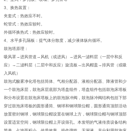
3、换热装置：
夹套式：热效应不时。
蛇管式：热效应较时。
外循环换热式：热效应较时。
4、水平多孔隔板：提气体分散度，减少液体纵向循环。
鼓泡塔原理：
吸风罩→进风管道→风机（或进风）→进风一滤料层（一层中和反
应）→二滤料层（二层中和反应）旋流板→出风帽盖→排风管（或吸
入风机）
鼓泡式酸雾净化塔包括筒体、气相分配器、液相分配器、降液管和少
一个鼓泡床层，鼓泡床层底部为塔盘组件，塔盘组件包括鼓泡床塔板
和分布设置在鼓泡床塔板上的鼓泡脉冲阀，鼓泡脉冲阀结构包括下部
穿过鼓泡床塔板的圆形通筒、钢球和钢球限位帽，圆形通筒顶部活动
放置密封钢球，钢球限位帽设置在钢球上方，钢球限位帽与钢球顶部
设置适宜空间，钢球限位帽上开设筛孔。本发明的气液传质设备结构
简单、占地面积小、传质效率、操作弹性、无漏液、充分利用鼓泡床