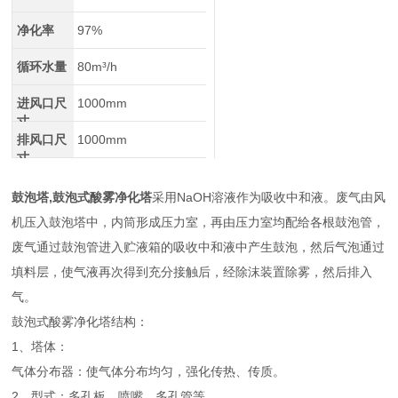
净化率
97%
循环水量
80m³/h
进风口尺
1000mm
寸
排风口尺
1000mm
寸
鼓泡塔,鼓泡式酸雾净化塔
采用NaOH溶液作为吸收中和液。废气由风
机压入鼓泡塔中，内筒形成压力室，再由压力室均配给各根鼓泡管，
废气通过鼓泡管进入贮液箱的吸收中和液中产生鼓泡，然后气泡通过
填料层，使气液再次得到充分接触后，经除沫装置除雾，然后排入
气。
鼓泡式酸雾净化塔结构：
1、塔体：
气体分布器：使气体分布均匀，强化传热、传质。
2、型式：多孔板、喷嘴、多孔管等