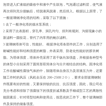
泡管进入贮液箱的吸收中和液中产生鼓泡，气泡通过滤料层，使气液
再次得到充分接触后，经脱液风脱液，然后排入。根据以上原理，了
一般玻璃钢净化塔的结构，采取了以下措施：
1 去了一般净化塔的循水泵系统；
2 采用了比表面积，穿孔率、洞孔均匀、排列有规则、沟留现象小的
新滤料一圆纹花，替代了内常用的鲍尔滤料。
3 玻璃钢塔体可信，性能好。 根据净化塔各部件的工作，分别选用了
耐碱性能好和结构强度的树脂，外表采用、防老化性能好的胶衣树
脂。为塔体强度，塔体外壳采用了若干纵向加强盘，并根据各种型号
的体型小分别采用了圆筒形双筒体分与分片相结合的结构。因净化塔
工作在酸碱性腐蚀气体的中，除随塔体自身压力及溶液压力外，还要
随工作时的风压（风机全压在 200~250H 2 O ） , 要求全部玻璃钢制
件既要有好的性能，又要保持较的抗拉、抗压强度，因此，我公司在
充分考虑和排除了强腐蚀下的强度折减系数及手糊成型工艺的离散性
能因素后，针对塔型结构和使用点，按恶劣的工作下，整个玻璃钢部
件及保持的储备强度。