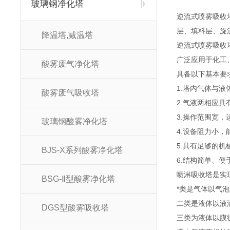
玻璃钢净化塔
逆流式喷雾吸收
层、填料层、旋
降温塔,减温塔
逆流式喷雾吸收
广泛应用于化工
酸雾废气净化塔
具备以下基本要
1.塔内气体与
酸雾废气吸收塔
2.气液两相应
3.操作范围宽，
玻璃钢酸雾净化塔
4.设备阻力小，
5.具有足够的机
BJS-X系列酸雾净化塔
6.结构简单、便
喷淋吸收塔是实
BSG-Ⅱ型酸雾净化塔
*类是气体以气
二类是液体以液
DGS型酸雾吸收塔
三类为液体以膜