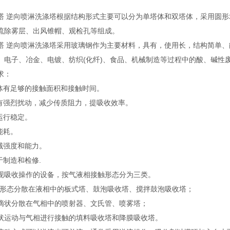
塔 逆向喷淋洗涤塔根据结构形式主要可以分为单塔体和双塔体，采用圆
流除雾层、出风锥帽、观检孔等组成。
塔 逆向喷淋洗涤塔采用玻璃钢作为主要材料，具有，使用长，结构简单
、电子、冶金、电镀、纺织(化纤)、食品、机械制造等过程中的酸、碱性
求：
液体有足够的接触面积和接触时间。
具有强烈扰动，减少传质阻力，提吸收效率。
运行稳定。
能耗。
械强度和能力。
于制造和检修.
现吸收操作的设备，按气液相接触形态分为三类。
泡形态分散在液相中的板式塔、鼓泡吸收塔、搅拌鼓泡吸收塔；
滴状分散在气相中的喷射器、文氏管、喷雾塔；
状运动与气相进行接触的填料吸收塔和降膜吸收塔。