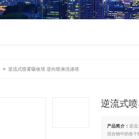
塔
>
逆流式喷雾吸收塔 逆向喷淋洗涤塔
逆流式喷
产品简介：
逆流
混合物中的各个