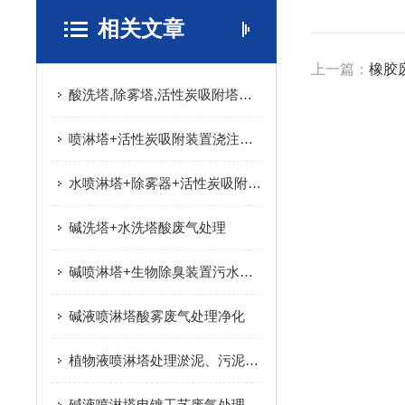
相关文章
上一篇：
橡胶
酸洗塔,除雾塔,活性炭吸附塔处理烘干废气
喷淋塔+活性炭吸附装置浇注废气颗粒物处理设备使用说明书
水喷淋塔+除雾器+活性炭吸附装置处理密闭喷粉车间固化工序产生的废气
碱洗塔+水洗塔酸废气处理
碱喷淋塔+生物除臭装置污水站废气组合处理工艺
碱液喷淋塔酸雾废气处理净化
植物液喷淋塔处理淤泥、污泥暂存、搅拌工序废气
碱液喷淋塔电镀工艺废气处理