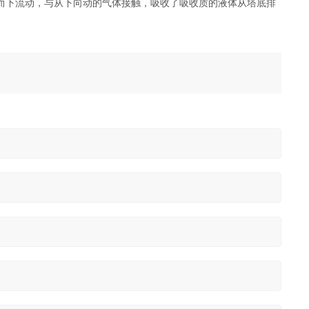
而下流动，与从下向动的气体接触，吸收了吸收质的液体从塔底排