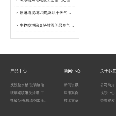
喷淋塔,除雾塔电泳烘干废气治理
生物喷淋除臭塔堆粪间恶臭气体净化
产品中心
新闻中心
关于我
反洗盐水槽,玻璃钢储罐PVC外缠FRP
新闻资讯
公司简介
玻璃钢喷淋洗涤塔,工业酸碱废气处理装置
应用案例
视频中心
盐酸位槽,玻璃钢常压容器
技术文章
荣誉资质