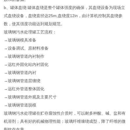
b、罐体盘绕:罐体盘绕是整个罐体强度的确保，其盘绕设备为现场立
式盘绕设备，盘绕直径达25m,盘绕度12in，由计算机控制其盘绕参
数，使其强度功能达到规划规范。
玻璃钢污水处理罐工艺流程：
→玻璃钢模具准备
→设备调试、原材料准备
→玻璃钢管道内衬制作
→远红外固化站内衬固化
→玻璃钢管道内衬
→玻璃钢管道层缠绕
→远红外管道整体固化
→玻璃钢管道外观及主要尺寸
→玻璃钢管道脱模
玻璃钢污水处理罐在贮存腐蚀性介质时，可以耐多种酸、碱、盐和有
机溶剂；具有好的机械物理性能；玻璃纤维缠绕成型，降了纤维的微
裂纹存在率。