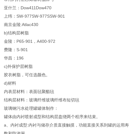
亚什兰：Dow411Dow470
上纬：SW-977SW-977SSW-901
南京金陵:Atlac430
b)结构层树脂
金陵：P65-901，A400-972
费隆：S-901
华昌：196
c)外保护层树脂
胶衣树脂，可任选颜色。
d)材料
内表层材料：表面毡聚酯毡
结构层材料：玻璃纤维玻璃纤维布短切毡
玻璃钢污水处理罐罐体制作：
罐体由内衬喷射成型和结构层盘绕两个程序来结束。
a、内衬成型:内衬与储存介质直接触摸，功能直接关系到罐的运用寿
数和防渗漏。