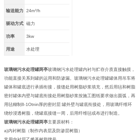
输送能力
24m³/h
驱动方式
磁力
功率
3kw
用途
水处理
玻璃钢污水处理罐两亭
玻璃钢污水处理罐内衬与贮存介质直接触摸，
功能直接关系到罐的运用和防渗漏。玻璃钢污水处理罐罐体用吊车将
罐体和罐底进行承插衔接，接缝处用树脂砂浆填充，然后用毡和树脂
密封罐体内壁与罐底衔接处用树脂砂浆按施工图纸要求做出圆弧，再
用毡糊制8-1Otnin厚的密封层:罐外壁与罐底衔接处，用玻璃纤维环
绕纱浸透树脂，绕罐底接缝一周，后用纤维毡或布进行制造。
玻璃钢污水处理罐两亭
主要原材料：
a)内衬树脂（制作内表层及防渗层树脂）
常用内衬层乙烯基树脂牌号