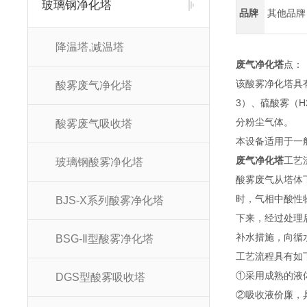
玻璃钢净化塔
品牌
其他品牌
降温塔,减温塔
废气净化塔
点：
该酸雾净化塔具
酸雾废气净化塔
3）、硫酸雾（H
分粉尘气体。
酸雾废气吸收塔
本设备适用于一
废气净化塔
工艺
玻璃钢酸雾净化塔
酸雾废气从塔体
时，气相中酸性
BJS-X系列酸雾净化塔
下来，经过处理
补水措施，向循
BSG-Ⅱ型酸雾净化塔
工艺流程具有如
①采用成熟的液
DGS型酸雾吸收塔
②吸收液价廉，