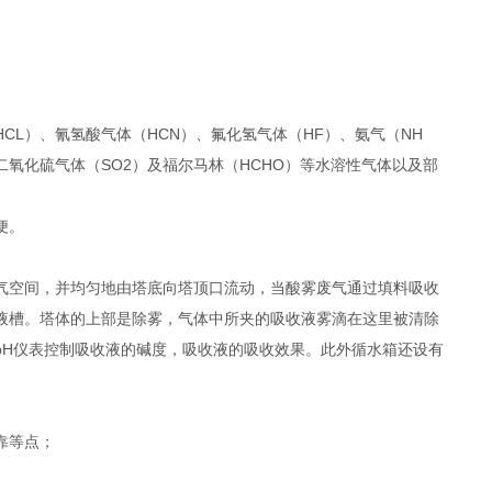
L）、氰氢酸气体（HCN）、氟化氢气体（HF）、氨气（NH
、二氧化硫气体（SO2）及福尔马林（HCHO）等水溶性气体以及部
便。
气空间，并均匀地由塔底向塔顶口流动，当酸雾废气通过填料吸收
液槽。塔体的上部是除雾，气体中所夹的吸收液雾滴在这里被清除
pH仪表控制吸收液的碱度，吸收液的吸收效果。此外循水箱还设有
靠等点；