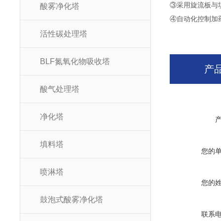
③采用旋流板与
酸雾净化塔
④自动化控制加
活性碳处理塔
BLF氮氧化物吸收塔
产
酸气处理塔
净化塔
填料塔
您的
喷淋塔
您的
鼓泡式酸雾净化塔
联系