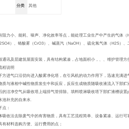
分类
其他
有阻力小、能耗、噪声、净化效率等点，能处理工业生产中产生的气体（HC
2SO4）、铬酸雾（CrO3）、碱蒸汽（NaOH）、硫化氢气体（H2S）
般通讯及层建筑屋面安装，具有结构紧凑，占地面积小，、、维护管理方
流程说明
下方进气口沿切向进入酸雾净化塔，在引风机的动力作用下，迅速充满进
物质与液相中碱性物质发生中和反应，反应生成物质随吸收液流入下部贮
后的洁净空气从吸收塔上端排气管排除。填料喷淋吸收塔下部贮液槽设置
水池补充的自来水.
下点：
体吸收法去除废气中的有害物质，具有工艺流程简单、设备紧凑、运行可
具有材料选购方便、运行费用的点；