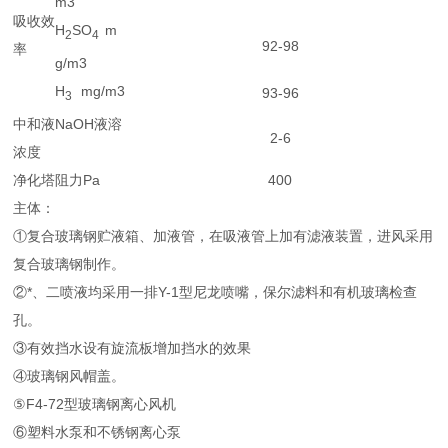
m3
吸收效
H
SO
m
2
4
92-98
率
g/m3
H
mg/m3
93-96
3
中和液NaOH液溶
2-6
浓度
净化塔阻力Pa
400
主体：
①复合玻璃钢贮液箱、加液管，在吸液管上加有滤液装置，进风采用
复合玻璃钢制作。
②*、二喷液均采用一排Y-1型尼龙喷嘴，保尔滤料和有机玻璃检查
孔。
③有效挡水设有旋流板增加挡水的效果
④玻璃钢风帽盖。
⑤F4-72型玻璃钢离心风机
⑥塑料水泵和不锈钢离心泵