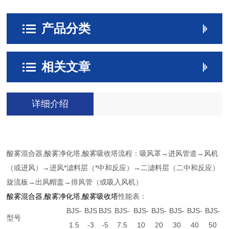
产品分类
相关文章
详细介绍
酸雾混合器,酸雾净化塔,酸雾吸收塔流程：吸风罩→进风管道→风机
（或进风）→进风*滤料层（*中和反应）→二滤料层（二中和反应）
旋流板→出风帽盖→排风管（或吸入风机）
酸雾混合器,酸雾净化塔,酸雾吸收塔
性能表：
BJS-
BJS
BJS
BJS-
BJS-
BJS-
BJS-
BJS-
BJS-
型号
1.5
-3
-5
7.5
10
20
30
40
50