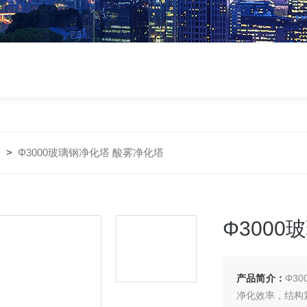
塔
>
Φ3000玻璃钢净化塔 酸雾净化塔
Φ300
产品简介：
Φ3
净化效率，结构