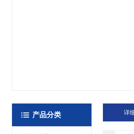
详
产品分类