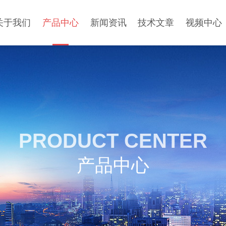
关于我们
产品中心
新闻资讯
技术文章
视频中心
PRODUCT CENTER
产品中心