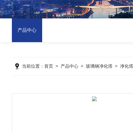
产品中心
当前位置：
首页
>
产品中心
>
玻璃钢净化塔
>
净化