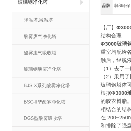
玻璃钢净化塔
品牌
润和环保
降温塔,减温塔
【厂】
Φ30
结构合理
酸雾废气净化塔
Φ3000玻
重室均配给
酸雾废气吸收塔
触后，经脱
（1）去了
玻璃钢酸雾净化塔
（2）采用
玻璃钢塔体
BJS-X系列酸雾净化塔
根据
Φ300
的胶衣树脂
BSG-Ⅱ型酸雾净化塔
相结合的结
在 200~
DGS型酸雾吸收塔
和排除了强