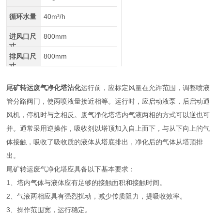
循环水量
40m³/h
进风口尺
800mm
寸
排风口尺
800mm
寸
尾矿转运废气净化塔沾化
运行前，应标定风量在允许范围，调整喷液
管分路阀门，使两喷液量接近相等。运行时，应启动液泵，后启动通
风机，停机时与之相反。废气净化塔塔内气液两相的方式可以逆也可
并。通常采用逆操作，吸收剂以塔顶加入自上而下，与从下向上的气
体接触，吸收了吸收质的液体从塔底排出，净化后的气体从塔顶排
出。
尾矿转运废气净化塔应具备以下基本要求：
1、塔内气体与液体应有足够的接触面积和接触时间。
2、气液两相应具有强烈扰动，减少传质阻力，提吸收效率。
3、操作范围宽，运行稳定。