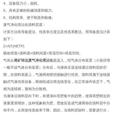
4、设备阻力小，能耗。
5、具有足够的机械强度和能力。
6、结构简单、便于制造和检修。
废气净化塔沾化填料层度：
计算方法有等板度法、传质单元度法及传质系数法。用等板度法计算
如下：
Z=NT(HETP)
吸收塔度=填料度+填料间度+塔顶空间+塔底空间。
气体从
尾矿转运废气净化塔沾化
底送入，经气体分布装置（小直径塔
一般不设气体分布装置）分布后，与液体呈逆连续通过填料层的空
隙，在填料表面上，气液两相密切接触进行传质。填料塔属于连续接
触式气液传质设备，两相组成沿塔连续变化，在正常操作状态下，气
相为连续相，液相为分散相。
当液体沿填料层向下时，有逐渐向塔壁集中的趋势，使得塔壁附近的
液量逐渐增加，这种现象称为壁。壁效应造成气液两相在填料层中分
布不均，从而使传质效率下降。因此，当填料层较时，需要进行分，