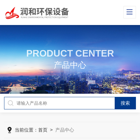
PRODUCT CENTER
产品中心
当前位置：
首页
>
产品中心