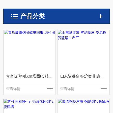
产品分类
青岛玻璃钢脱硫塔图纸 结构图
山东隧道窑 窑炉喷淋 旋流板脱硫塔生产厂
查看详情
查看详情