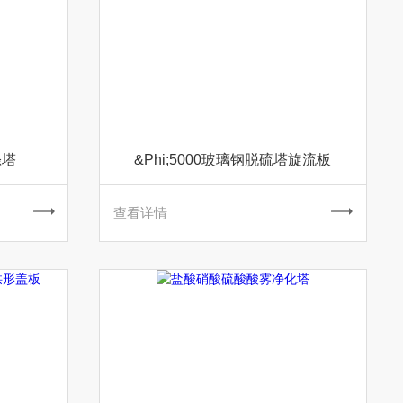
涤塔
&Phi;5000玻璃钢脱硫塔旋流板
查看详情