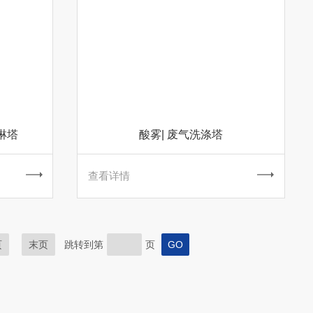
淋塔
酸雾| 废气洗涤塔
查看详情
页
末页
跳转到第
页