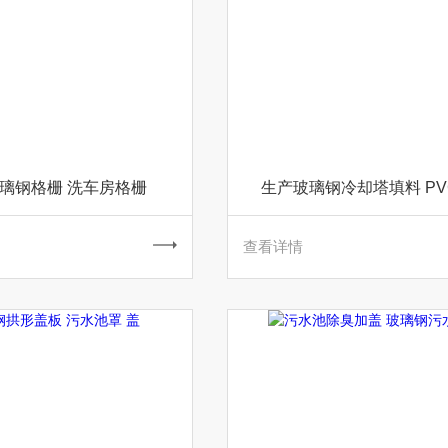
8玻璃钢格栅 洗车房格栅
生产玻璃钢冷却塔填料 PV
查看详情