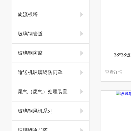
旋流板塔
玻璃钢管道
玻璃钢防腐
38*3
输送机玻璃钢防雨罩
查看详情
尾气（废气）处理装置
玻璃钢风机系列
玻璃钢冷却塔