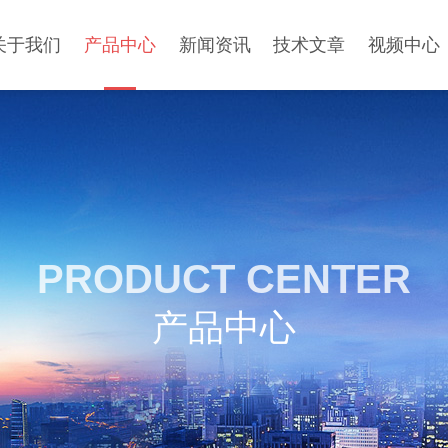
关于我们
产品中心
新闻资讯
技术文章
视频中心
PRODUCT CENTER
产品中心