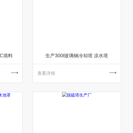
C填料
生产300t玻璃钢冷却塔 凉水塔
查看详情