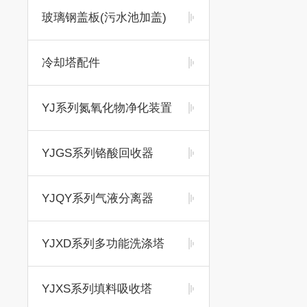
玻璃钢盖板(污水池加盖)
冷却塔配件
YJ系列氮氧化物净化装置
YJGS系列铬酸回收器
YJQY系列气液分离器
YJXD系列多功能洗涤塔
YJXS系列填料吸收塔