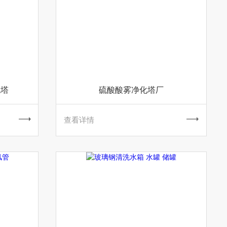
硫塔
硫酸酸雾净化塔厂
查看详情