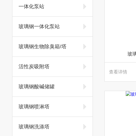
一体化泵站
玻璃钢一体化泵站
玻璃钢生物除臭箱/塔
玻
活性炭吸附塔
查看详情
玻璃钢酸碱储罐
玻璃钢喷淋塔
玻璃钢洗涤塔