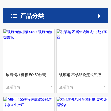
产品分类
玻璃钢格栅板 50*50玻璃钢格栅盖板
玻璃钢 不锈钢旋流式气液分离器
查看详情
查看详情