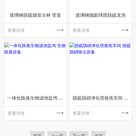
玻璃钢脱硫烟道古林 管道
玻璃钢烟囱球团脱硫龙池
查看详情
查看详情
一体化除臭生物滤池盐鸿 生物除臭设备
脱硫脱硝净化塔炼焦车间 脱硫脱硝除尘设备
查看详情
查看详情