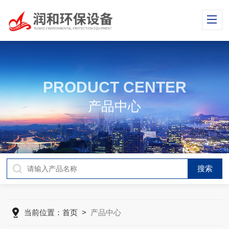
PRODUCT CENTER
产品中心
当前位置：
首页
>
产品中心